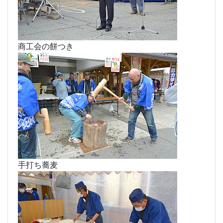
商工会の餅つき
手打ち蕎麦