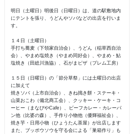
明日（土曜日）明後日（日曜日）は、道の駅敷地内
にテントを張り、うどんやソバなどの出店を行いま
す。
１４日（土曜日）
手打ち蕎麦（下領家自治会）、うどん（稲草西自治
会）、やまめ塩焼き（やまめ同好会）、やまめ・鮎
塩焼き（田総川漁協）、石がまピザ（プレム工房）
１５日（日曜日）の「節分草祭」には土曜日の出店
に加えて
焼きソバ（上市自治会）、きね搗き餅・ステーキ・
山菜おこわ（備北商工会）、クッキー・ケーキ・コ
ーヒー（まなびやCafe）、ビーフカレー・カレーパ
ン他（比婆の森）、手作り小物他（優輝福祉会）、
焼き芋・日用小物（ひょうたん茶屋）が出店します
また、ブッポウソウを守る会による「巣箱作り」も