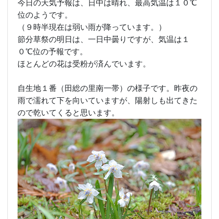
今日の天気予報は、日中は晴れ、最高気温は１０℃
位のようです。
（９時半現在は弱い雨が降っています。）
節分草祭の明日は、一日中曇りですが、気温は１
０℃位の予報です。
ほとんどの花は受粉が済んでいます。
自生地１番（田総の里南一帯）の様子です。昨夜の
雨で濡れて下を向いていますが、陽射しも出てきた
ので乾いてくると思います。