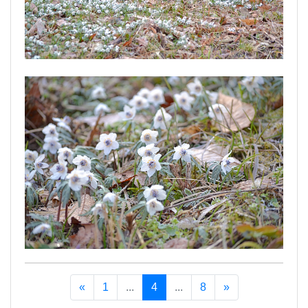
«
1
...
4
...
8
»