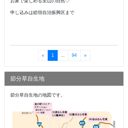
お家で楽しめる里山の自然♡
申し込みは総領自治振興区まで
«
1
...
94
»
節分草自生地
節分草自生地の地図です。