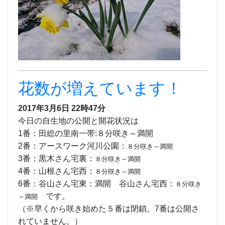
花数が増えています！
2017年3月6日 22時47分
今日の自生地の公開と開花状況は
1番：田総の里南一帯:８分咲き～満開
2番：アースワーク河川公園：
８分咲き～満開
3番：黒木さん宅裏：
８分咲き～満開
4番：山根さん宅西：
８分咲き～満開
6番：谷山さん宅東：満開 谷山さん宅西：
８分咲き
です。
～満開
（※早くから咲き始めた５番は閉鎖。7番は公開さ
れていません。）