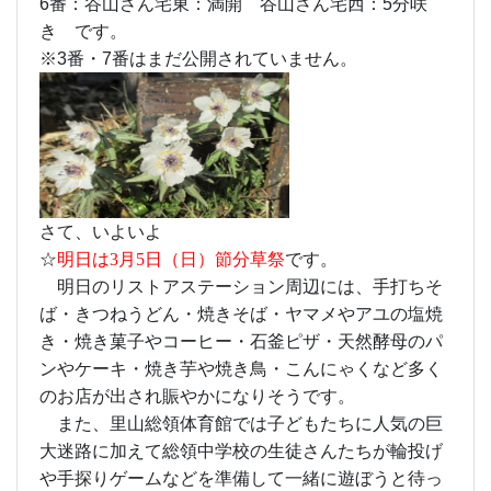
6番：谷山さん宅東：満開 谷山さん宅西：5分咲
き です。
※3番・7番はまだ公開されていません。
さて、いよいよ
☆
明日は3月5日（日）節分草祭
です。
明日のリストアステーション周辺には、手打ちそ
ば・きつねうどん・焼きそば・ヤマメやアユの塩焼
き・焼き菓子やコーヒー・石釜ピザ・天然酵母のパ
ンやケーキ・焼き芋や焼き鳥・こんにゃくなど多く
のお店が出され賑やかになりそうです。
また、里山総領体育館では子どもたちに人気の巨
大迷路に加えて総領中学校の生徒さんたちが輪投げ
や手探りゲームなどを準備して一緒に遊ぼうと待っ