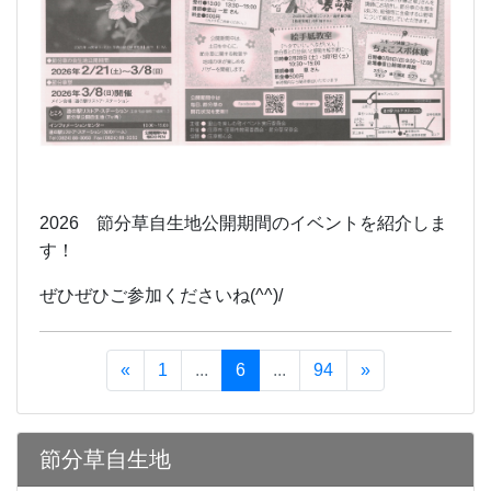
2026 節分草自生地公開期間のイベントを紹介しま
す！
ぜひぜひご参加くださいね(^^)/
«
1
...
6
...
94
»
節分草自生地